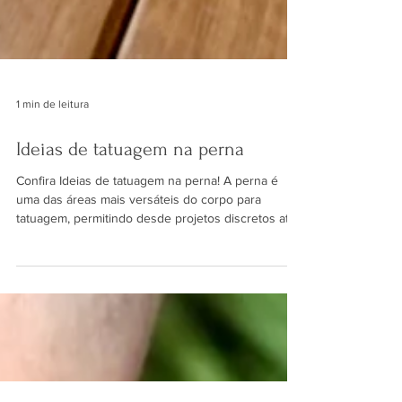
1 min de leitura
Ideias de tatuagem na perna
Confira Ideias de tatuagem na perna! A perna é
uma das áreas mais versáteis do corpo para
tatuagem, permitindo desde projetos discretos até
fechamentos completos com grande impacto visual.
Ao buscar ideias de tatuagens na perna, é
importante considerar não apenas o desenho, mas
também a região escolhida, a leitura do projeto e
como ele se comporta em movimento. Veja
inspirações de tatuagens na perna aplicadas em