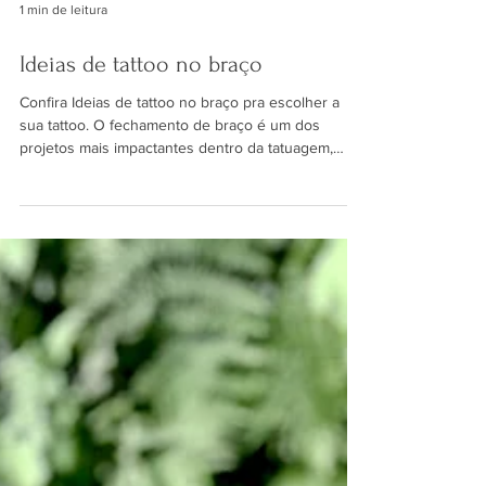
1 min de leitura
Ideias de tattoo no braço
Confira Ideias de tattoo no braço pra escolher a
sua tattoo. O fechamento de braço é um dos
projetos mais impactantes dentro da tatuagem,
exigindo planejamento, coerência visual e
adaptação total ao corpo. Ao buscar ideias de
tatuagens de fechamento de braço, é fundamental
entender que esse tipo de trabalho vai muito além
de unir vários desenhos — trata-se de criar um
projeto único, contínuo e bem resolvido. Neste
conteúdo, você vai encontrar inspirações de
fechamentos de bra